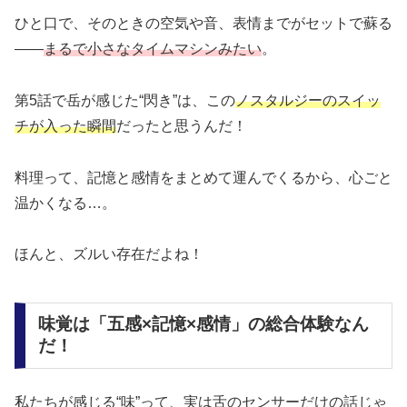
ひと口で、そのときの空気や音、表情までがセットで蘇る
――
まるで小さなタイムマシンみたい
。
第5話で岳が感じた“閃き”は、この
ノスタルジーのスイッ
チが入った瞬間
だったと思うんだ！
料理って、記憶と感情をまとめて運んでくるから、心ごと
温かくなる…。
ほんと、ズルい存在だよね！
味覚は「五感×記憶×感情」の総合体験なん
だ！
私たちが感じる“味”って、実は舌のセンサーだけの話じゃ