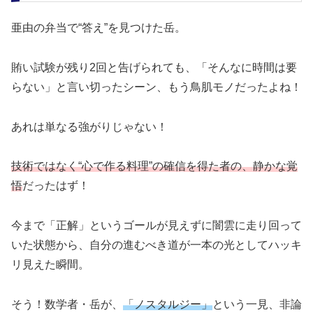
亜由の弁当で“答え”を見つけた岳。
賄い試験が残り2回と告げられても、「そんなに時間は要
らない」と言い切ったシーン、もう鳥肌モノだったよね！
あれは単なる強がりじゃない！
技術ではなく“心で作る料理”の確信を得た者の、静かな覚
悟
だったはず！
今まで「正解」というゴールが見えずに闇雲に走り回って
いた状態から、自分の進むべき道が一本の光としてハッキ
リ見えた瞬間。
そう！数学者・岳が、
「ノスタルジー」
という一見、非論