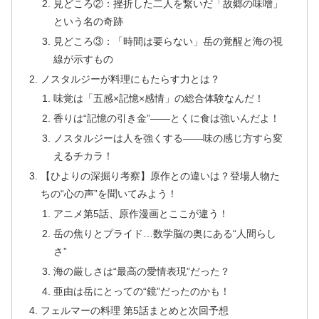
見どころ②：挫折した二人を繋いだ「故郷の味噌」
という名の奇跡
見どころ③：「時間は要らない」岳の覚醒と海の視
線が示すもの
ノスタルジーが料理にもたらす力とは？
味覚は「五感×記憶×感情」の総合体験なんだ！
香りは“記憶の引き金”――とくに食は強いんだよ！
ノスタルジーは人を強くする――味の感じ方すら変
えるチカラ！
【ひよりの深掘り考察】原作との違いは？登場人物た
ちの“心の声”を聞いてみよう！
アニメ第5話、原作漫画とここが違う！
岳の焦りとプライド…数学脳の奥にある“人間らし
さ”
海の厳しさは“最高の愛情表現”だった？
亜由は岳にとっての“鏡”だったのかも！
フェルマーの料理 第5話まとめと次回予想