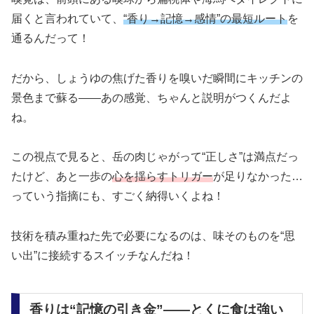
届くと言われていて、
“香り→記憶→感情”の最短ルート
を
通るんだって！
だから、しょうゆの焦げた香りを嗅いだ瞬間にキッチンの
景色まで蘇る――あの感覚、ちゃんと説明がつくんだよ
ね。
この視点で見ると、岳の肉じゃがって“正しさ”は満点だっ
たけど、あと一歩の
心を揺らすトリガー
が足りなかった…
っていう指摘にも、すごく納得いくよね！
技術を積み重ねた先で必要になるのは、味そのものを“思
い出”に接続するスイッチなんだね！
香りは“記憶の引き金”――とくに食は強い