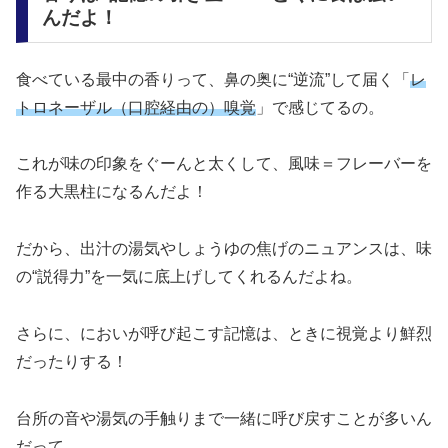
んだよ！
食べている最中の香りって、鼻の奥に“逆流”して届く「
レ
トロネーザル（口腔経由の）嗅覚
」で感じてるの。
これが味の印象をぐーんと太くして、風味＝フレーバーを
作る大黒柱になるんだよ！
だから、出汁の湯気やしょうゆの焦げのニュアンスは、味
の“説得力”を一気に底上げしてくれるんだよね。
さらに、においが呼び起こす記憶は、ときに視覚より鮮烈
だったりする！
台所の音や湯気の手触りまで一緒に呼び戻すことが多いん
だって。