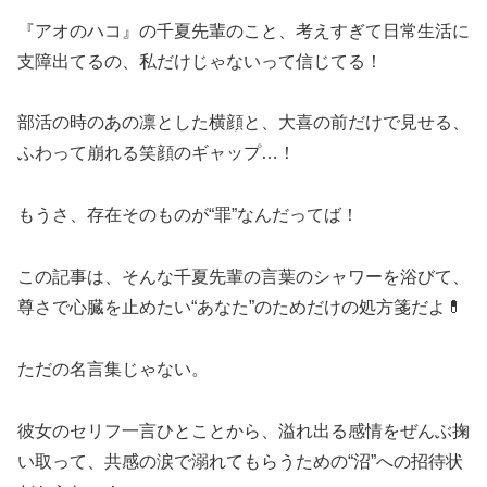
『アオのハコ』の千夏先輩のこと、考えすぎて日常生活に
支障出てるの、私だけじゃないって信じてる！
部活の時のあの凛とした横顔と、大喜の前だけで見せる、
ふわって崩れる笑顔のギャップ…！
もうさ、存在そのものが“罪”なんだってば！
この記事は、そんな千夏先輩の言葉のシャワーを浴びて、
尊さで心臓を止めたい“あなた”のためだけの処方箋だよ💊
ただの名言集じゃない。
彼女のセリフ一言ひとことから、溢れ出る感情をぜんぶ掬
い取って、共感の涙で溺れてもらうための“沼”への招待状