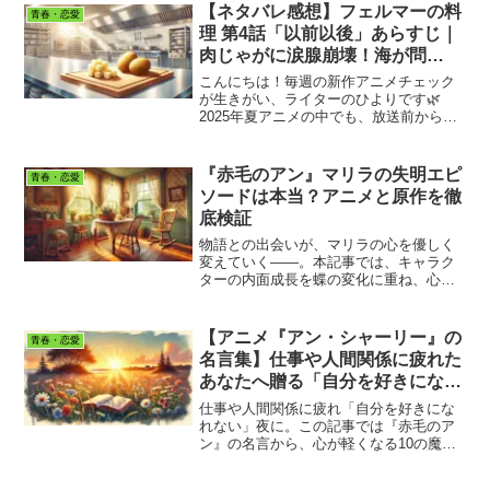
望の夜を過ごしたあなたへ。もうね、テ
【ネタバレ感想】フェルマーの料
青春・恋愛
ィッシュを握りしめて泣くのは...
理 第4話「以前以後」あらすじ｜
肉じゃがに涙腺崩壊！海が問
う“真理の扉”とは
こんにちは！毎週の新作アニメチェック
が生きがい、ライターのひよりです🌿
2025年夏アニメの中でも、放送前から大
きな注目を集めている「フェルマーの料
理」。待望の第4話は、まるで“料理”とい
う言葉の奥にある、人との関わりや、自
『赤毛のアン』マリラの失明エピ
青春・恋愛
分自身との対話を描...
ソードは本当？アニメと原作を徹
底検証
物語との出会いが、マリラの心を優しく
変えていく――。本記事では、キャラク
ターの内面成長を蝶の変化に重ね、心の
旅路を丁寧に読み解きます。
【アニメ『アン・シャーリー』の
青春・恋愛
名言集】仕事や人間関係に疲れた
あなたへ贈る「自分を好きになる
魔法」10選
仕事や人間関係に疲れ「自分を好きにな
れない」夜に。この記事では『赤毛のア
ン』の名言から、心が軽くなる10の魔法
を厳選して解説。想像力で明日を輝か
せ、ありのままの自分を愛せるようにな