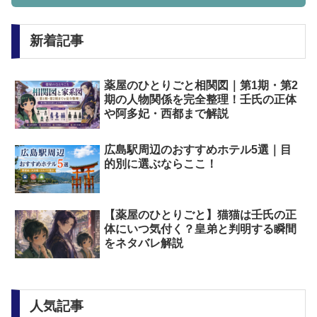
新着記事
薬屋のひとりごと相関図｜第1期・第2
期の人物関係を完全整理！壬氏の正体
や阿多妃・西都まで解説
広島駅周辺のおすすめホテル5選｜目
的別に選ぶならここ！
【薬屋のひとりごと】猫猫は壬氏の正
体にいつ気付く？皇弟と判明する瞬間
をネタバレ解説
人気記事