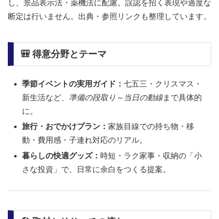
し、景品表示法・薬機法に配慮。誤認を招く表現や過度な
断定は行いません。出典・参照リンクも整理しています。
🎒 得意分野とテーマ
季節イベントの実用ガイド：
七五三・クリスマス・
新生活など、
準備の段取り～当日の動線
まで具体的
に。
旅行・おでかけプラン：
家族目線での持ち物・移
動・費用感・子連れ対応のリアル。
暮らしの快適グッズ：
時短・ラク家事・収納の「小
さな投資」で、日常に余白をつくる提案。