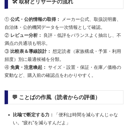
🛠️ 取材とリサーチの流れ
①
公式・公的情報の取得：
メーカー公式、取扱説明書、
自治体・公的機関データを一次情報として確認。
②
レビュー分析：
良評・低評をバランスよく抽出し、不
満点の共通項も明示。
③
比較表＆導線設計：
想定読者（家族構成・予算・利用
頻度）別に最適候補を分類。
④
免責・注意喚起：
サイズ・設置・保証・在庫／価格の
変動など、購入前の確認点をわかりやすく。
💬 ことばの作風（読者からの評価）
比喩で断定する力：
「便利は時間を減らすんじゃな
い。“疲れ”を減らすんだよ」