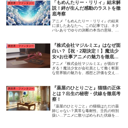
ん。異世界なのに、こんなにリアルで沁
「もめんたりー・リリィ」結末解
異世界・ファンタジー
みるなんて…これはもう、見るしかない
説！絆が生んだ感動のラストを徹
です！
底考察
アニメ『もめんたりー・リリィ』の結末
に涙したあなたへ。この記事では、ネタ
バレありでゆりの決断の本当の意味、れ
んげに受け継がれた想い、そして感動の
ラストシーンまで徹底考察。読み終えた
後、物語がもっと愛おしくなるはずで
『株式会社マジルミエ』はなぜ面
異世界・ファンタジー
す。
白い？【祝・2期決定！】魔法少
女×お仕事アニメの魅力を徹底解
説！
アニメ『株式会社マジルミエ』が面白す
ぎる！魔法少女が会社員として働く斬新
な世界観の魅力を、感想と評価を交えて
徹底解説。個性的なキャラクターや、共
感必至のストーリーの見どころは？
『薬屋のひとりごと』猫猫の正体
異世界・ファンタジー
とは？出生の秘密・伏線を徹底考
察！
『薬屋のひとりごと』の猫猫はただの薬
師じゃない？異常な毒耐性、壬氏の特別
扱い…アニメに散りばめられた伏線を元
に、彼女の出生の秘密と正体を徹底考
察！これを読めば物語が2倍面白くなる！