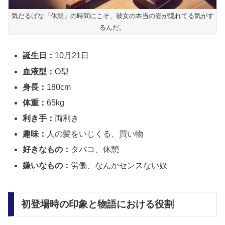
気だるげな「休憩」の時間にこそ、彼女の本当の姿が隠れてる気がす
るんだ。
誕生日：
10月21日
血液型：
O型
身長：
180cm
体重：
65kg
利き手：
両利き
趣味：
人の髪をいじくる、買い物
好きなもの：
タバコ、休憩
嫌いなもの：
労働、なんかセンスない奴
初登場時の印象と物語における役割