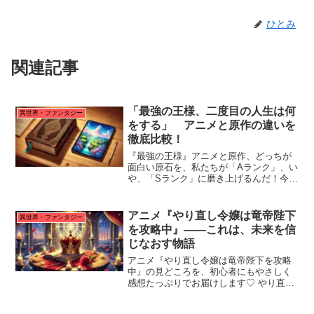
ひとみ
関連記事
「最強の王様、二度目の人生は何
異世界・ファンタジー
をする」 アニメと原作の違いを
徹底比較！
『最強の王様』アニメと原作、どっちが
面白い原石を、私たちが「Aランク」、い
や、「Sランク」に磨き上げるんだ！今の
良？原作ファンの私が、テンポやキャラ
描写の違いを徹底比較！この記事を読め
ば、両方のさは絶対に活かしつつ、もっ
アニメ『やり直し令嬢は竜帝陛下
異世界・ファンタジー
ともっと読者さんの「わかる…！」「も
を攻略中』――これは、未来を信
っと知りたい！」っていう気持ちをくす
じなおす物語
ぐる、魅力がわかり、物語が10倍深く、
面白くなる楽しみ方がわかります。
アニメ『やり直し令嬢は竜帝陛下を攻略
中』の見どころを、初心者にもやさしく
感想たっぷりでお届けします♡ やり直し
の人生、恋愛と信頼、魔法と竜帝…キャ
ラクターたちの“心の揺れ”に何度もきゅ