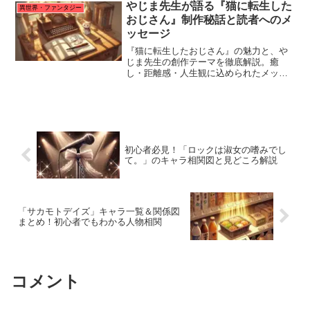
やじま先生が語る『猫に転生した
異世界・ファンタジー
おじさん』制作秘話と読者へのメ
ッセージ
『猫に転生したおじさん』の魅力と、や
じま先生の創作テーマを徹底解説。癒
し・距離感・人生観に込められたメッセ
ージとは？
初心者必見！「ロックは淑女の嗜みでし
て。」のキャラ相関図と見どころ解説
「サカモトデイズ」キャラ一覧＆関係図
まとめ！初心者でもわかる人物相関
コメント