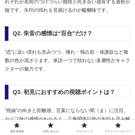
れぞれが名前のつけづらい感情と向き合い成長する過程が
核です。矢印の揺れを見届けるのが醍醐味です。
Q2. 朱音の感情は“百合”だけ？
“恋”に近い揺れも含みつつ、憧れ・独占欲・保護欲など複
数の色が混ざります。単語一つで括れない多層性がキャラ
クターの魅力です。
Q3. 初見におすすめの視聴ポイントは？
“視線”の向きと距離感、言葉にならない間（ま）に注目。
セリフ外の感情がわかると、三角関係以外の矢印も読み解
けて楽しさが倍増します。
運営者情報
お問い合わせ
サイトマップ
プライバシーポリシー