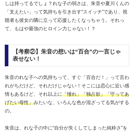
しは持ってるでしょ？れな子の弱さは、朱音や夏川くんの
「支えたい」って気持ちを引き出す“スイッチ”であり、視
聴者も
彼女の隣に立って応援したくなっちゃう
。それっ
て、もはや最強のヒロイン力じゃない！？
【考察②】朱音の想いは“百合”の一言じゃ
表せない！
朱音のれな子への気持ちって、すぐ「百合だ！」って言わ
れがちだけど、それだけじゃない！そこには恋心に近い感
情もあるけど、それ以上に
「憧れ」「独占欲」「守ってあ
げたい母性」
みたいな、いろんな色が混ざってる
気がする
の。
朱音は、れな子の中に“自分が失くしてしまった純粋さ”を