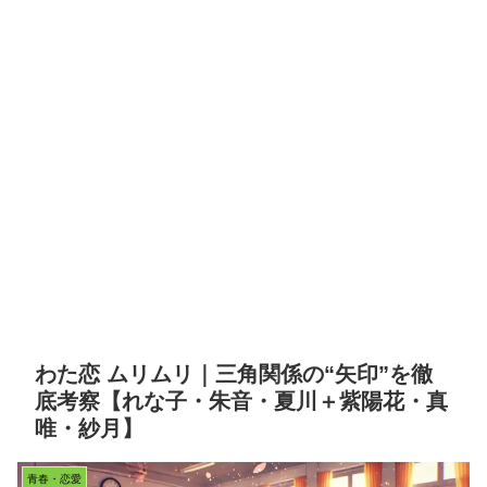
わた恋 ムリムリ｜三角関係の“矢印”を徹
底考察【れな子・朱音・夏川＋紫陽花・真
唯・紗月】
青春・恋愛