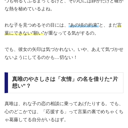
つも明るくふるまってるけど、その心には
静かだけど確か
な熱
を秘めているよね。
れな子を見つめるその目には、
“あの頃の約束”
と、まだ
言
葉にできない“願い”
が重なってる気がするの。
でも、彼女の矢印は気づかれない。いや、
あえて気づかせ
ないようにしてる
のかも…切ない！
真唯のやさしさは「友情」の名を借りた“片
想い”？
真唯は、れな子の恋の相談に乗ってあげたりする。でも、
心のどこかでは、
「応援する」って言葉の裏でめちゃくち
ゃ葛藤してる
自分がいるはず。