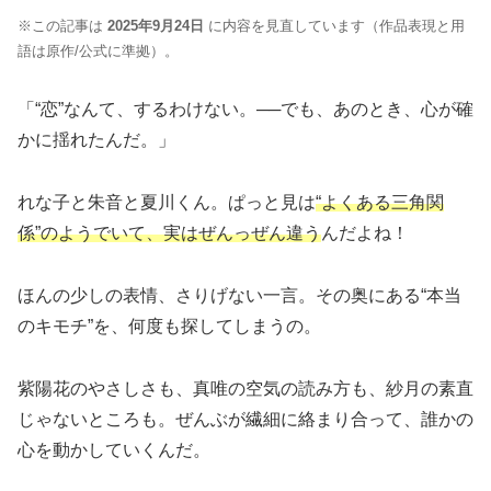
※この記事は
2025年9月24日
に内容を見直しています（作品表現と用
語は原作/公式に準拠）。
「“恋”なんて、するわけない。──でも、あのとき、心が確
かに揺れたんだ。」
れな子と朱音と夏川くん。ぱっと見は
“よくある三角関
係”のようでいて、実はぜんっぜん違う
んだよね！
ほんの少しの表情、さりげない一言。
その奥にある“本当
のキモチ”を、何度も探してしまうの
。
紫陽花のやさしさも、真唯の空気の読み方も、紗月の素直
じゃないところも。ぜんぶが繊細に絡まり合って、誰かの
心を動かしていくんだ。