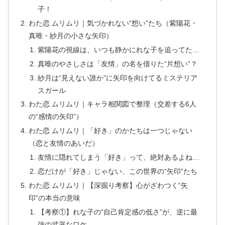
子！
わた恋 ムリムリ｜気づかれない“想い”たち（紫陽花・
真唯・紗月の小さな矢印）
紫陽花の視線は、いつも静かにれな子を追ってた…
真唯のやさしさは「友情」の名を借りた“片想い”？
紗月は“見えない誰か”に矢印を向けてるミステリア
スガール
わた恋 ムリムリ｜キャラ相関図で整理（交差する6人
の“感情の矢印”）
わた恋 ムリムリ｜「好き」のかたちは一つじゃない
（恋と友情のあいだ）
友情に隠れてしまう「好き」って、絶対あるよね…
恋だけが「好き」じゃない、この世界の“矢印”たち
わた恋 ムリムリ｜【深掘り考察】心がざわつく“矢
印”の本当の意味
【考察①】れな子の“自己肯定感の低さ”が、逆に最
強の武器なワケ