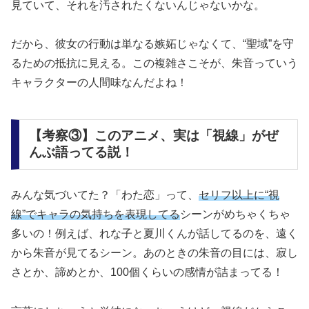
見ていて、それを汚されたくないんじゃないかな。
だから、彼女の行動は単なる嫉妬じゃなくて、
“聖域”を守
るための抵抗
に見える。この複雑さこそが、朱音っていう
キャラクターの人間味なんだよね！
【考察③】このアニメ、実は「視線」がぜ
んぶ語ってる説！
みんな気づいてた？「わた恋」って、
セリフ以上に“視
線”でキャラの気持ちを表現してる
シーンがめちゃくちゃ
多いの！例えば、れな子と夏川くんが話してるのを、遠く
から朱音が見てるシーン。あのときの朱音の目には、
寂し
さとか、諦めとか、100個くらいの感情が詰まってる
！