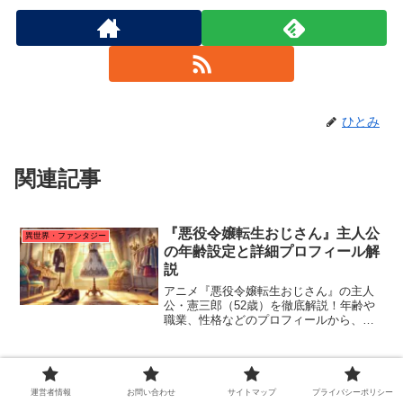
ひとみ
関連記事
『悪役令嬢転生おじさん』主人公
異世界・ファンタジー
の年齢設定と詳細プロフィール解
説
アニメ『悪役令嬢転生おじさん』の主人
公・憲三郎（52歳）を徹底解説！年齢や
職業、性格などのプロフィールから、彼
が持つ“おじさんスキル”の魅力をネタバレ
ありで深掘り！この記事を読めば、憲三
郎さんがもっと好きになる！
「永久のユウグレ（とわのゆうぐ
異世界・ファンタジー
れ）」声優が語る、“あえて台本
運営者情報
お問い合わせ
サイトマップ
プライバシーポリシー